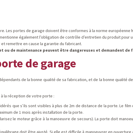
oire. Les portes de garage doivent être conformes à la norme européenne
mentionne également l’obligation de contrôle d’entretien du produit pour u
 et remettre en cause la garantie du fabricant.
et ou de maintenance peuvent être dangereuses et demandent de fai
porte de garage
endants de la bonne qualité de sa fabrication, et de la bonne qualité de 
à la réception de votre porte :
dérés que s’ils sont visibles à plus de 2m de distance de la porte. Le film
aximum de 1 mois après installation de la porte.
arisez le moteur grâce à la manoeuvre de secours). La porte doit manoeuvr
librage doit être ajusté. Si elle est difficile à manoeuvrer en ouverture et