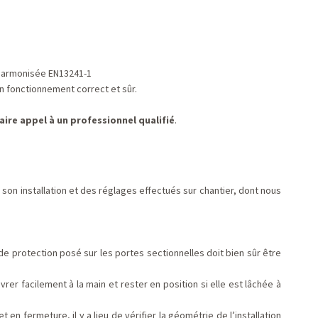
 harmonisée EN13241-1
n fonctionnement correct et sûr.
re appel à un professionnel qualifié
.
son installation et des réglages effectués sur chantier, dont nous
 de protection posé sur les portes sectionnelles doit bien sûr être
er facilement à la main et rester en position si elle est lâchée à
 en fermeture, il y a lieu de vérifier la géométrie de l’installation