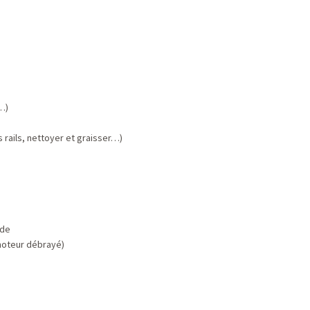
n…)
 rails, nettoyer et graisser…)
nde
(moteur débrayé)