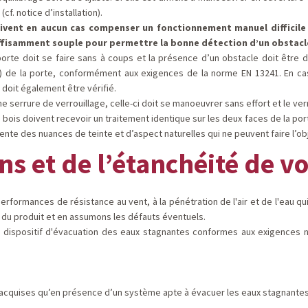
cf. notice d’installation).
vent en aucun cas compenser un fonctionnement manuel difficile e
ffisamment souple pour permettre la bonne détection d’un obstacle 
rte doit se faire sans à coups et la présence d’un obstacle doit être d
re) de la porte, conformément aux exigences de la norme EN 13241. En c
 doit également être vérifié.
e serrure de verrouillage, celle-ci doit se manoeuvrer sans effort et le ver
r bois doivent recevoir un traitement identique sur les deux faces de la p
sente des nuances de teinte et d’aspect naturelles qui ne peuvent faire l’ob
ons et de l’étanchéité de v
performances de résistance au vent, à la pénétration de l'air et de l'eau qu
se du produit et en assumons les défauts éventuels.
un dispositif d'évacuation des eaux stagnantes conformes aux exigences 
 acquises qu’en présence d’un système apte à évacuer les eaux stagnantes 