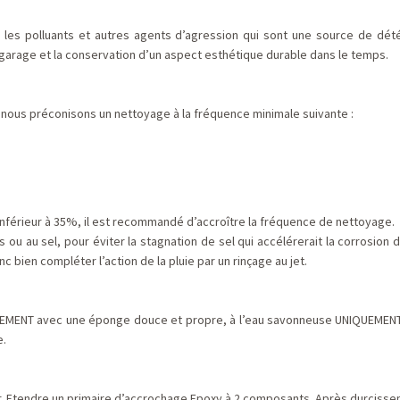
es polluants et autres agents d’agression qui sont une source de détéri
 garage et la conservation d’un aspect esthétique durable dans le temps.
, nous préconisons un nettoyage à la fréquence minimale suivante :
inférieur à 35%, il est recommandé d’accroître la fréquence de nettoyage.
u au sel, pour éviter la stagnation de sel qui accélérerait la corrosion de
onc bien compléter l’action de la pluie par un rinçage au jet.
EMENT avec une éponge douce et propre, à l’eau savonneuse UNIQUEMENT, suiv
e.
cher. Etendre un primaire d’accrochage Epoxy à 2 composants. Après durciss