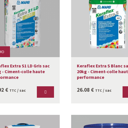
MO
flex Extra S1 LD Gris sac
Keraflex Extra S Blanc s
 - Ciment-colle haute
20kg - Ciment-colle hau
formance
performance
92
€
26.08
€
/ sac
/ sac
TTC
TTC