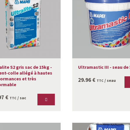
alite S2 gris sac de 15kg -
Ultramastic III - seau de
nt-colle allégé à hautes
formances et très
29.96
€
/ seau
TTC
ormable
97
€
/ sac
TTC