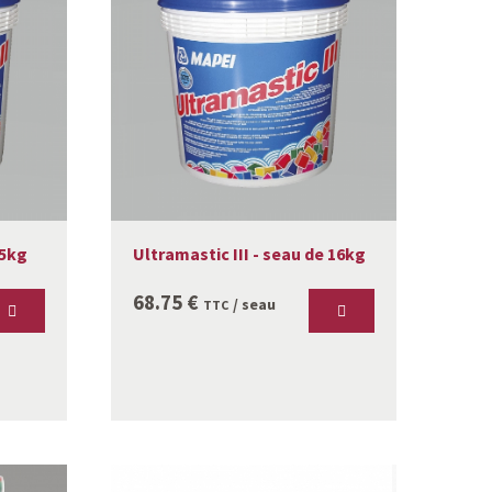
 5kg
Ultramastic III - seau de 16kg
68.75
€
/ seau
TTC