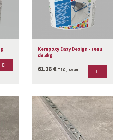
Kerapoxy Easy Design - seau
kg
de 3kg
61.38
€
/ seau
TTC