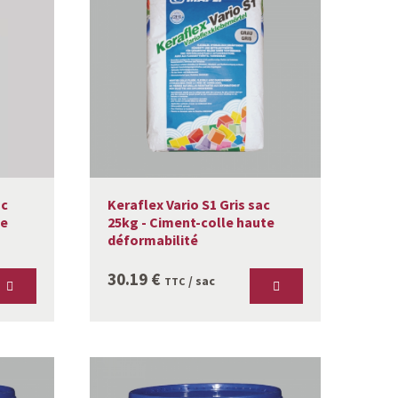
ac
Keraflex Vario S1 Gris sac
te
25kg - Ciment-colle haute
déformabilité
30.19
€
/ sac
TTC