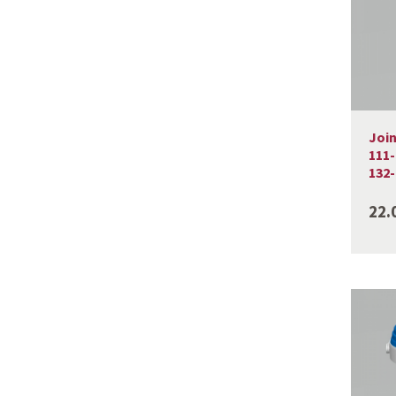
Join
111-
132-1
22.