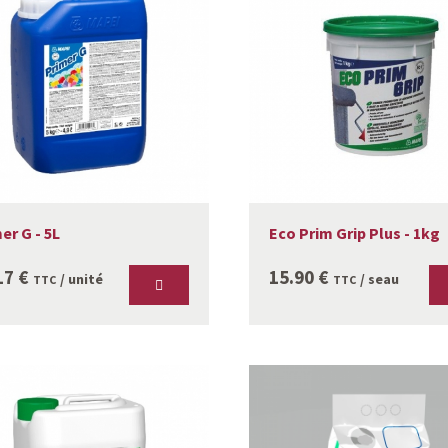
er G - 5L
Eco Prim Grip Plus - 1kg
17
€
15.90
€
/ unité
/ seau
TTC
TTC