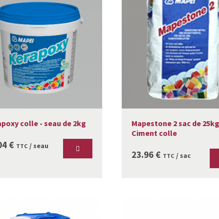
Mapestone 2 sac de 25kg
poxy colle - seau de 2kg
Ciment colle
04
€
/ seau
TTC
23.96
€
/ sac
TTC