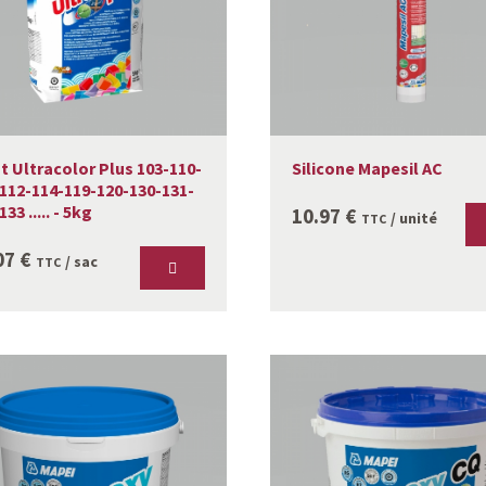
t Ultracolor Plus 103-110-
Silicone Mapesil AC
112-114-119-120-130-131-
33 ..... - 5kg
10.97
€
/ unité
TTC
07
€
/ sac
TTC