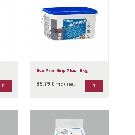
Eco Prim Grip Plus - 5kg
35.79
€
/ seau
TTC