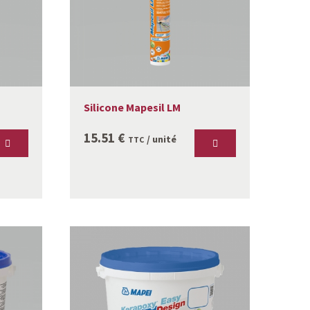
Silicone Mapesil LM
15.51
€
/ unité
TTC