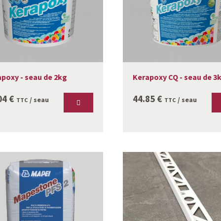
poxy - seau de 2kg
Kerapoxy CQ - seau de 3
04
€
44.85
€
/ seau
/ seau
TTC
TTC