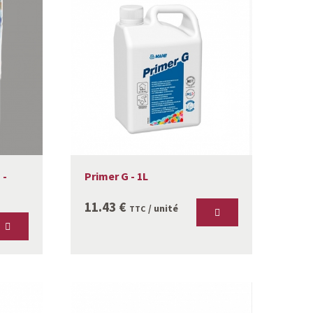
 -
Primer G - 1L
11.43
€
/ unité
TTC