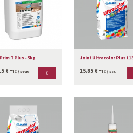
Prim T Plus - 5kg
Joint Ultracolor Plus 113
15
€
15.85
€
/ seau
/ sac
TTC
TTC