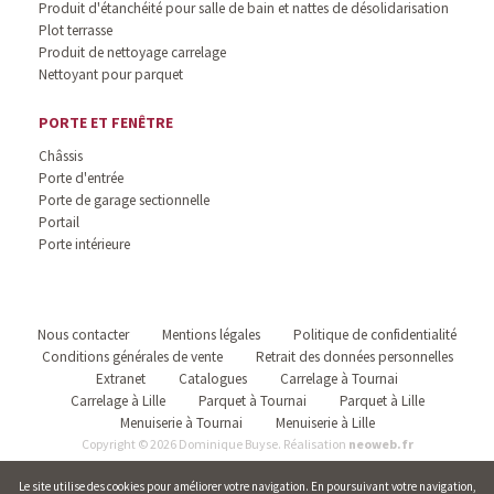
Produit d'étanchéité pour salle de bain et nattes de désolidarisation
Plot terrasse
Produit de nettoyage carrelage
Nettoyant pour parquet
PORTE ET FENÊTRE
Châssis
Porte d'entrée
Porte de garage sectionnelle
Portail
Porte intérieure
Nous contacter
Mentions légales
Politique de confidentialité
Conditions générales de vente
Retrait des données personnelles
Extranet
Catalogues
Carrelage à Tournai
Carrelage à Lille
Parquet à Tournai
Parquet à Lille
Menuiserie à Tournai
Menuiserie à Lille
Copyright © 2026 Dominique Buyse. Réalisation
neoweb.fr
Le site utilise des cookies pour améliorer votre navigation. En poursuivant votre navigation,