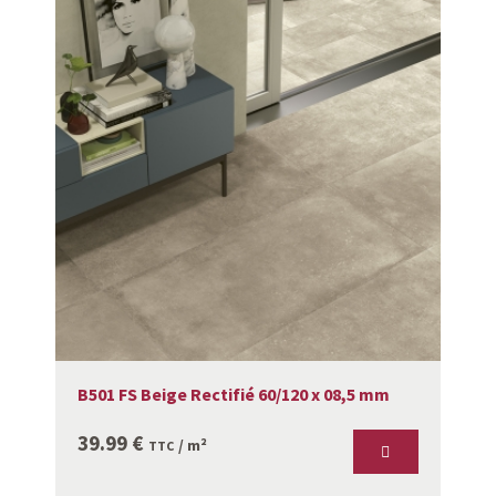
B501 FS Beige Rectifié 60/120 x 08,5 mm
39.99
€
/ m²
TTC