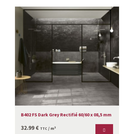
B402 FS Dark Grey Rectifié 60/60 x 08,5 mm
32.99
€
/ m²
TTC