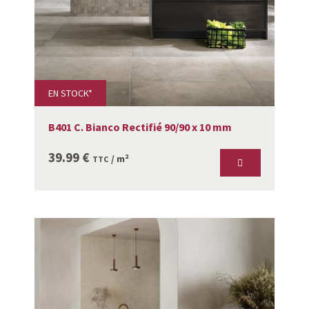
EN STOCK*
B401 C. Bianco Rectifié 90/90 x 10 mm
39.99
€
/ m²
TTC