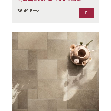
36.49
€
TTC