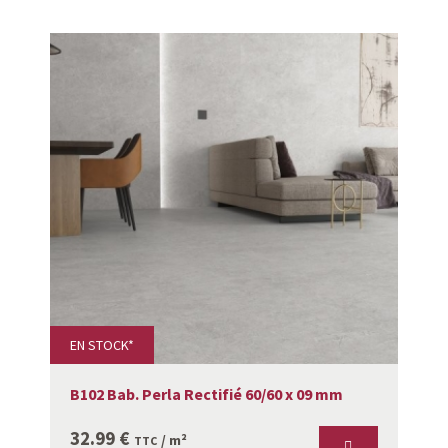
EN STOCK*
B102 Bab. Perla Rectifié 60/60 x 09 mm
32.99
€
/ m²
TTC