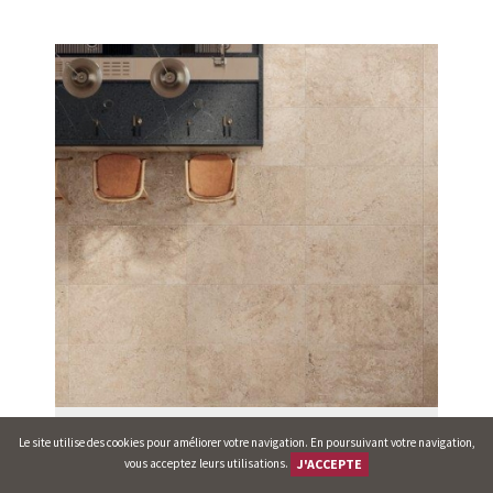
B204 T. Light Rectifié 60/120 x 09 mm
Le site utilise des cookies pour améliorer votre navigation. En poursuivant votre navigation,
vous acceptez leurs utilisations.
J'ACCEPTE
39.99
€
/ m²
TTC