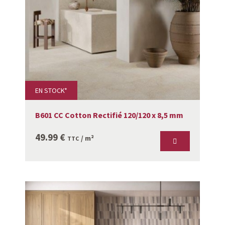
EN STOCK*
B601 CC Cotton Rectifié 120/120 x 8,5 mm
49.99
€
/ m²
TTC