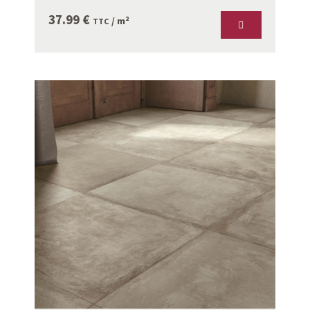
37.99
€
/ m²
TTC