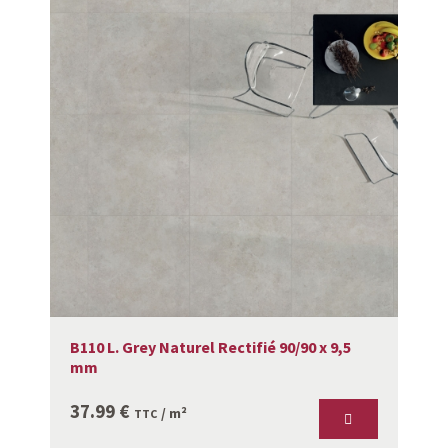
B110 L. Grey Naturel Rectifié 90/90 x 9,5
mm
37.99
€
/ m²
TTC