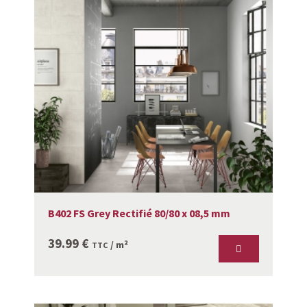
B402 FS Grey Rectifié 80/80 x 08,5 mm
39.99
€
/ m²
TTC