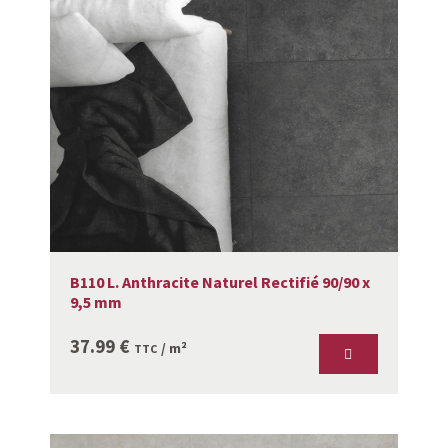
B110 L. Anthracite Naturel Rectifié 90/90 x
9,5 mm
37.99
€
/ m²
TTC