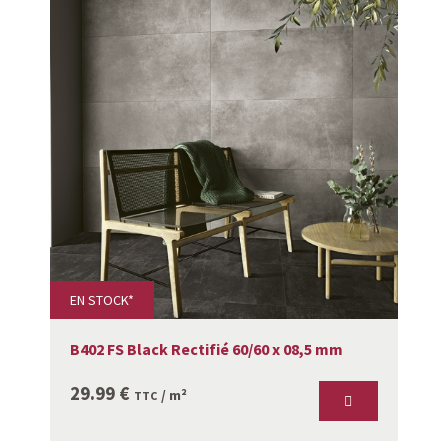
EN STOCK*
B402 FS Black Rectifié 60/60 x 08,5 mm
29.99
€
/ m²
TTC