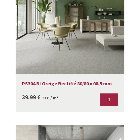
PS304 BI Greige Rectifié 80/80 x 08,5 mm
39.99
€
/ m²
TTC