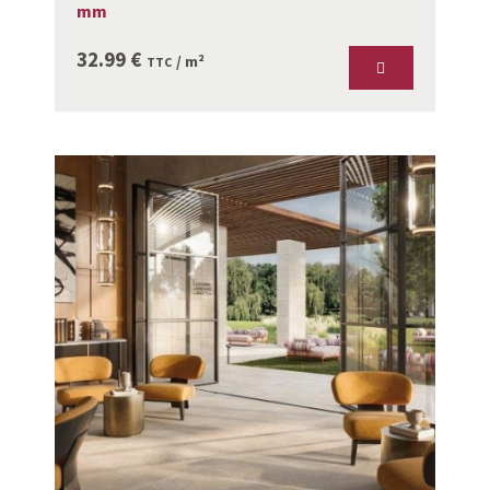
mm
32.99
€
/ m²
TTC