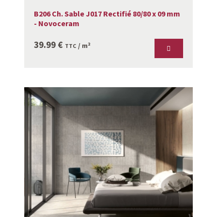
B206 Ch. Sable J017 Rectifié 80/80 x 09 mm
- Novoceram
39.99
€
/ m²
TTC