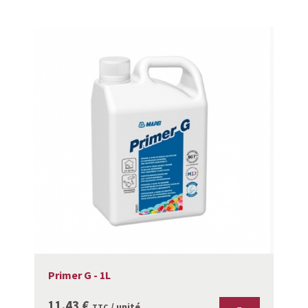
Primer G - 1L
11.43
€
/ unité
TTC