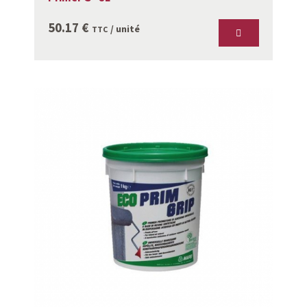
50.17
€
/ unité
TTC