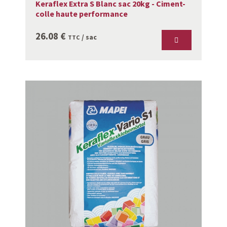
Keraflex Extra S Blanc sac 20kg - Ciment-
colle haute performance
26.08
€
/ sac
TTC