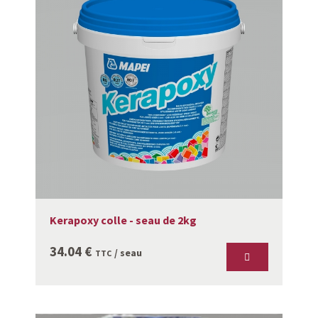
Kerapoxy colle - seau de 2kg
34.04
€
/ seau
TTC