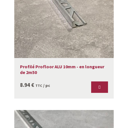
Profilé Profloor ALU 10mm - en longueur
de 2m50
8.94
€
/ pc
TTC