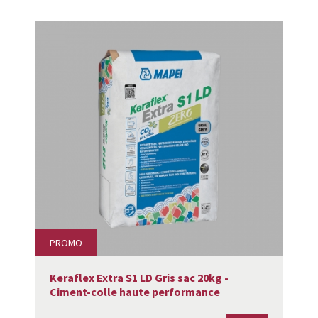
PROMO
Keraflex Extra S1 LD Gris sac 20kg -
Ciment-colle haute performance