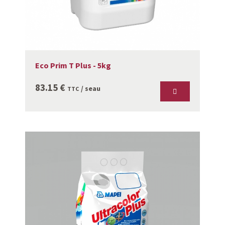
Eco Prim T Plus - 5kg
83.15
€
/ seau
TTC