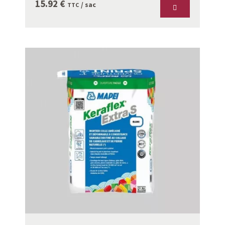
15.92
€
/ sac
TTC