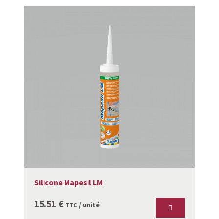
Silicone Mapesil LM
15.51
€
/ unité
TTC