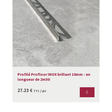
Profilé Profloor INOX brillant 10mm - en
longueur de 2m50
27.23
€
/ pc
TTC