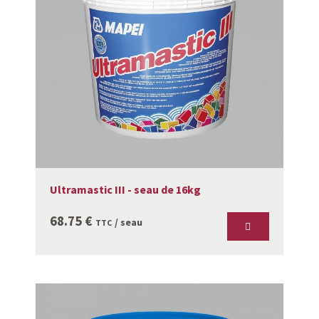
Ultramastic III - seau de 16kg
68.75
€
/ seau
TTC