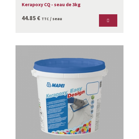
Kerapoxy CQ - seau de 3kg
44.85
€
/ seau
TTC