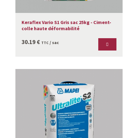
Keraflex Vario S1 Gris sac 25kg - Ciment-
colle haute déformabilité
30.19
€
/ sac
TTC