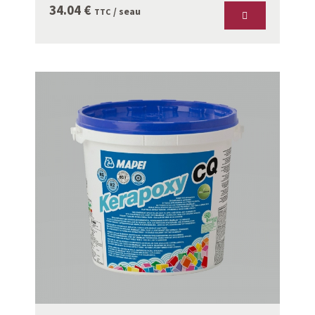
34.04
€
/ seau
TTC