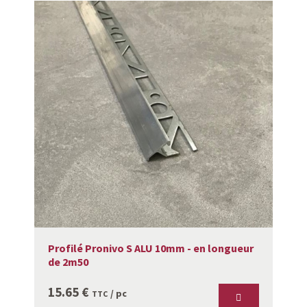
Profilé Pronivo S ALU 10mm - en longueur
de 2m50
15.65
€
/ pc
TTC