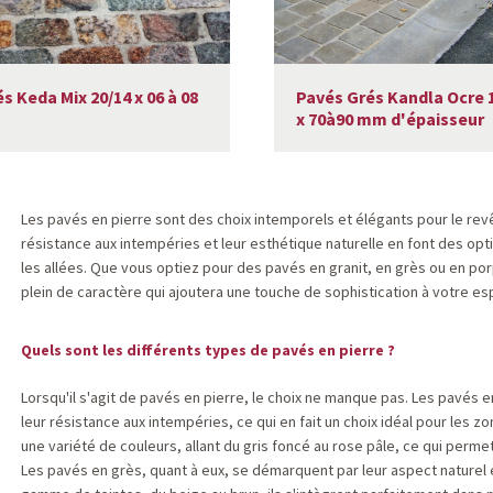
s Keda Mix 20/14 x 06 à 08
Pavés Grés Kandla Ocre 
x 70à90 mm d'épaisseur
Les pavés en pierre sont des choix intemporels et élégants pour le revêt
résistance aux intempéries et leur esthétique naturelle en font des opti
les allées. Que vous optiez pour des pavés en granit, en grès ou en po
plein de caractère qui ajoutera une touche de sophistication à votre es
Quels sont les différents types de pavés en pierre ?
Lorsqu'il s'agit de pavés en pierre, le choix ne manque pas. Les pavés e
leur résistance aux intempéries, ce qui en fait un choix idéal pour les z
une variété de couleurs, allant du gris foncé au rose pâle, ce qui perm
Les pavés en grès, quant à eux, se démarquent par leur aspect naturel 