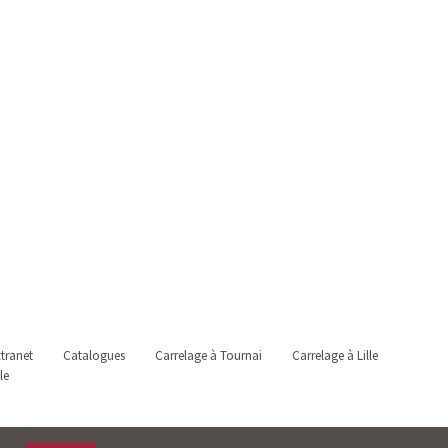
tranet
Catalogues
Carrelage à Tournai
Carrelage à Lille
le