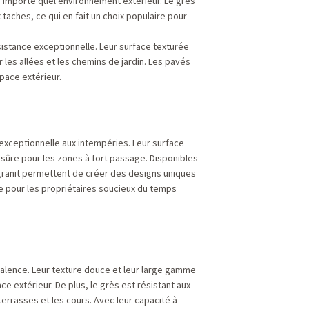
n'importe quel environnement extérieur. Le grès
 taches, ce qui en fait un choix populaire pour
sistance exceptionnelle. Leur surface texturée
 les allées et les chemins de jardin. Les pavés
pace extérieur.
 exceptionnelle aux intempéries. Leur surface
 sûre pour les zones à fort passage. Disponibles
 granit permettent de créer des designs uniques
que pour les propriétaires soucieux du temps
valence. Leur texture douce et leur large gamme
e extérieur. De plus, le grès est résistant aux
 terrasses et les cours. Avec leur capacité à