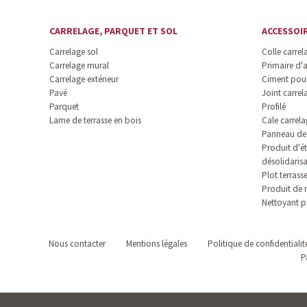
CARRELAGE, PARQUET ET SOL
ACCESSOI
Carrelage sol
Colle carrel
Carrelage mural
Primaire d'
Carrelage extérieur
Ciment pour
Pavé
Joint carrel
Parquet
Profilé
Lame de terrasse en bois
Cale carrela
Panneau de 
Produit d'ét
désolidaris
Plot terrass
Produit de 
Nettoyant p
Nous contacter
Mentions légales
Politique de confidentialit
P