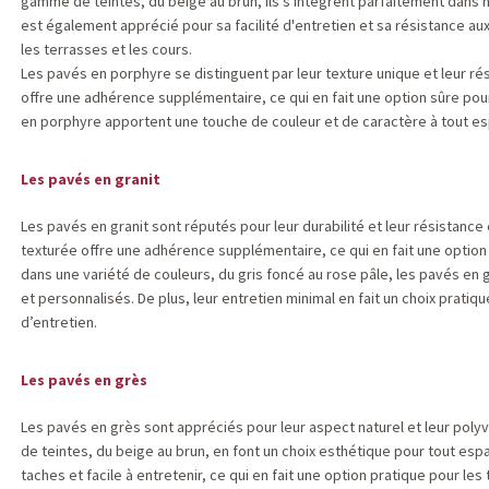
gamme de teintes, du beige au brun, ils s'intègrent parfaitement dans 
est également apprécié pour sa facilité d'entretien et sa résistance aux
les terrasses et les cours.
Les pavés en porphyre se distinguent par leur texture unique et leur ré
offre une adhérence supplémentaire, ce qui en fait une option sûre pour
en porphyre apportent une touche de couleur et de caractère à tout es
Les pavés en granit
Les pavés en granit sont réputés pour leur durabilité et leur résistance
texturée offre une adhérence supplémentaire, ce qui en fait une option
dans une variété de couleurs, du gris foncé au rose pâle, les pavés en
et personnalisés. De plus, leur entretien minimal en fait un choix prati
d’entretien.
Les pavés en grès
Les pavés en grès sont appréciés pour leur aspect naturel et leur poly
de teintes, du beige au brun, en font un choix esthétique pour tout espac
taches et facile à entretenir, ce qui en fait une option pratique pour les