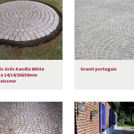
és Grés Kandla White
Granit portugais
ge 14/14/30à50mm
aisseur