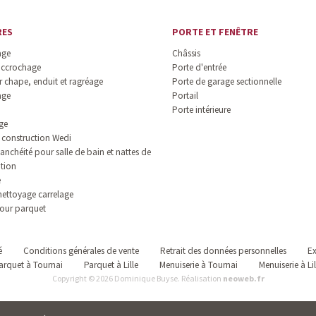
RES
PORTE ET FENÊTRE
age
Châssis
accrochage
Porte d'entrée
 chape, enduit et ragréage
Porte de garage sectionnelle
age
Portail
Porte intérieure
ge
construction Wedi
anchéité pour salle de bain et nattes de
ation
e
nettoyage carrelage
our parquet
é
Conditions générales de vente
Retrait des données personnelles
Ex
arquet à Tournai
Parquet à Lille
Menuiserie à Tournai
Menuiserie à Lil
Copyright © 2026 Dominique Buyse. Réalisation
neoweb.fr