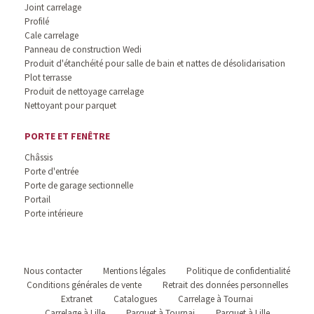
Joint carrelage
Profilé
Cale carrelage
Panneau de construction Wedi
Produit d'étanchéité pour salle de bain et nattes de désolidarisation
Plot terrasse
Produit de nettoyage carrelage
Nettoyant pour parquet
PORTE ET FENÊTRE
Châssis
Porte d'entrée
Porte de garage sectionnelle
Portail
Porte intérieure
Nous contacter
Mentions légales
Politique de confidentialité
Conditions générales de vente
Retrait des données personnelles
Extranet
Catalogues
Carrelage à Tournai
Carrelage à Lille
Parquet à Tournai
Parquet à Lille