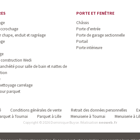
RES
PORTE ET FENÊTRE
age
Châssis
accrochage
Porte d'entrée
 chape, enduit et ragréage
Porte de garage sectionnelle
age
Portail
Porte intérieure
ge
construction Wedi
anchéité pour salle de bain et nattes de
ation
e
nettoyage carrelage
our parquet
é
Conditions générales de vente
Retrait des données personnelles
Ex
arquet à Tournai
Parquet à Lille
Menuiserie à Tournai
Menuiserie à Lil
Copyright © 2026 Dominique Buyse. Réalisation
neoweb.fr