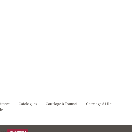
tranet
Catalogues
Carrelage à Tournai
Carrelage à Lille
le