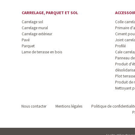
CARRELAGE, PARQUET ET SOL
ACCESSOI
Carrelage sol
Colle carrel
Carrelage mural
Primaire d'
Carrelage extérieur
Ciment pour
Pavé
Joint carrel
Parquet
Profilé
Lame de terrasse en bois
Cale carrela
Panneau de 
Produit d'ét
désolidaris
Plot terrass
Produit de 
Nettoyant p
Nous contacter
Mentions légales
Politique de confidentialit
P