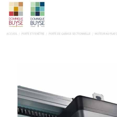
ACCUEIL
/
PORTE ET FENÊTRE
/
PORTE DE GARAGE SECTIONNELLE
/
MOTEUR AU PLAF