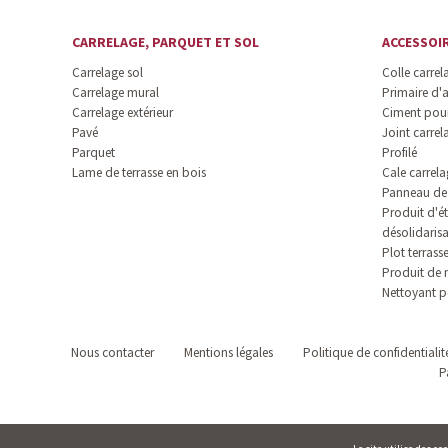
CARRELAGE, PARQUET ET SOL
ACCESSOI
Carrelage sol
Colle carrel
Carrelage mural
Primaire d'
Carrelage extérieur
Ciment pour
Pavé
Joint carrel
Parquet
Profilé
Lame de terrasse en bois
Cale carrela
Panneau de 
Produit d'ét
désolidaris
Plot terrass
Produit de 
Nettoyant p
Nous contacter
Mentions légales
Politique de confidentialit
P