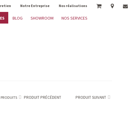
tretien
Notre Entreprise
Nos réalisations
ES
BLOG
SHOWROOM
NOS SERVICES
PRODUIT PRÉCÉDENT
PRODUIT SUIVANT
 PRODUITS