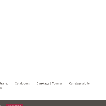
tranet
Catalogues
Carrelage à Tournai
Carrelage à Lille
le