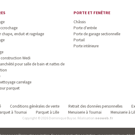
RES
PORTE ET FENÊTRE
age
Châssis
accrochage
Porte d'entrée
 chape, enduit et ragréage
Porte de garage sectionnelle
age
Portail
Porte intérieure
ge
construction Wedi
anchéité pour salle de bain et nattes de
ation
e
nettoyage carrelage
our parquet
é
Conditions générales de vente
Retrait des données personnelles
Ex
arquet à Tournai
Parquet à Lille
Menuiserie à Tournai
Menuiserie à Lil
Copyright © 2026 Dominique Buyse. Réalisation
neoweb.fr