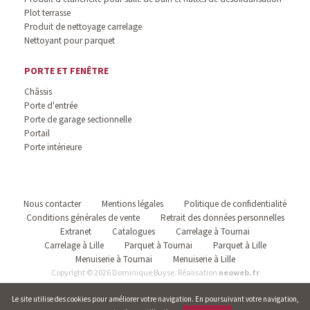
Plot terrasse
Produit de nettoyage carrelage
Nettoyant pour parquet
PORTE ET FENÊTRE
Châssis
Porte d'entrée
Porte de garage sectionnelle
Portail
Porte intérieure
Nous contacter
Mentions légales
Politique de confidentialité
Conditions générales de vente
Retrait des données personnelles
Extranet
Catalogues
Carrelage à Tournai
Carrelage à Lille
Parquet à Tournai
Parquet à Lille
Menuiserie à Tournai
Menuiserie à Lille
Copyright © 2026 Dominique Buyse. Réalisation
neoweb.fr
Le site utilise des cookies pour améliorer votre navigation. En poursuivant votre navigation,