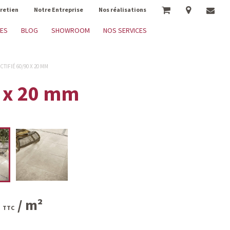
tretien
Notre Entreprise
Nos réalisations
RES
BLOG
SHOWROOM
NOS SERVICES
TIFIÉ 60/90 X 20 MM
0 x 20 mm
/ m²
TTC