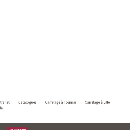
tranet
Catalogues
Carrelage à Tournai
Carrelage à Lille
le