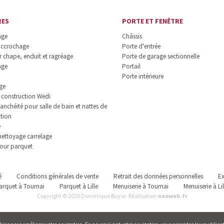
RES
PORTE ET FENÊTRE
age
Châssis
accrochage
Porte d'entrée
 chape, enduit et ragréage
Porte de garage sectionnelle
age
Portail
Porte intérieure
ge
construction Wedi
anchéité pour salle de bain et nattes de
ation
e
nettoyage carrelage
our parquet
é
Conditions générales de vente
Retrait des données personnelles
Ex
arquet à Tournai
Parquet à Lille
Menuiserie à Tournai
Menuiserie à Lil
Copyright © 2026 Dominique Buyse. Réalisation
neoweb.fr