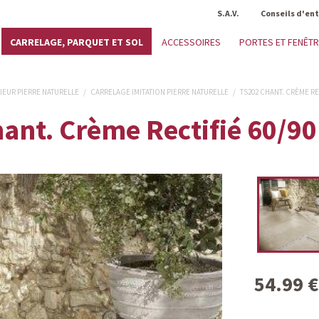
S.A.V.
Conseils d'en
CARRELAGE, PARQUET ET SOL
ACCESSOIRES
PORTES ET FENÊT
IEUR PIERRE NATURELLE
/
CARRELAGE IMITATION PIERRE NATURELLE
/
TS202 CHANT. CRÈME REC
ant. Crème Rectifié 60/9
54.99
€