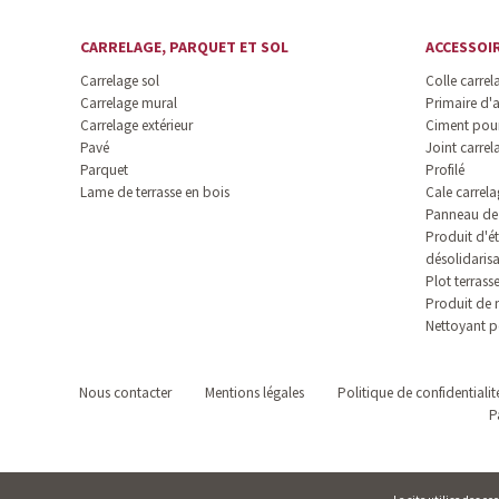
CARRELAGE, PARQUET ET SOL
ACCESSOI
Carrelage sol
Colle carrel
Carrelage mural
Primaire d'
Carrelage extérieur
Ciment pour
Pavé
Joint carrel
Parquet
Profilé
Lame de terrasse en bois
Cale carrela
Panneau de 
Produit d'ét
désolidaris
Plot terrass
Produit de 
Nettoyant p
Nous contacter
Mentions légales
Politique de confidentialit
P