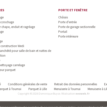
RES
PORTE ET FENÊTRE
age
Châssis
accrochage
Porte d'entrée
 chape, enduit et ragréage
Porte de garage sectionnelle
age
Portail
Porte intérieure
ge
construction Wedi
anchéité pour salle de bain et nattes de
ation
e
nettoyage carrelage
our parquet
é
Conditions générales de vente
Retrait des données personnelles
Ex
arquet à Tournai
Parquet à Lille
Menuiserie à Tournai
Menuiserie à Lil
Copyright © 2026 Dominique Buyse. Réalisation
neoweb.fr