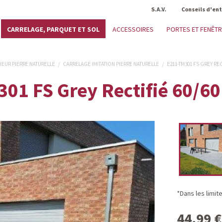
S.A.V.
Conseils d'en
CARRELAGE, PARQUET ET SOL
ACCESSOIRES
PORTES ET FENÊT
IEUR PIERRE NATURELLE
/
CARRELAGE IMITATION PIERRE NATURELLE
/
E211-TM301 FS GREY REC
01 FS Grey Rectifié 60/6
*Dans les limit
44.99
€