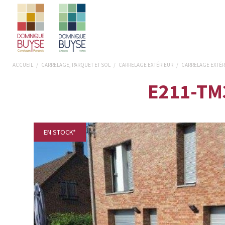
ACCUEIL
/
CARRELAGE, PARQUET ET SOL
/
CARRELAGE EXTÉRIEUR
/
CARRELAGE EXTÉR
E211-TM3
EN STOCK*