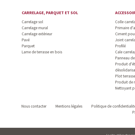
CARRELAGE, PARQUET ET SOL
ACCESSOI
Carrelage sol
Colle carrel
Carrelage mural
Primaire d'
Carrelage extérieur
Ciment pour
Pavé
Joint carrel
Parquet
Profilé
Lame de terrasse en bois
Cale carrela
Panneau de 
Produit d'ét
désolidaris
Plot terrass
Produit de 
Nettoyant p
Nous contacter
Mentions légales
Politique de confidentialit
P