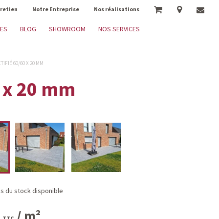
tretien
Notre Entreprise
Nos réalisations
RES
BLOG
SHOWROOM
NOS SERVICES
TIFIÉ 60/60 X 20 MM
0 x 20 mm
es du stock disponible
/ m²
TTC