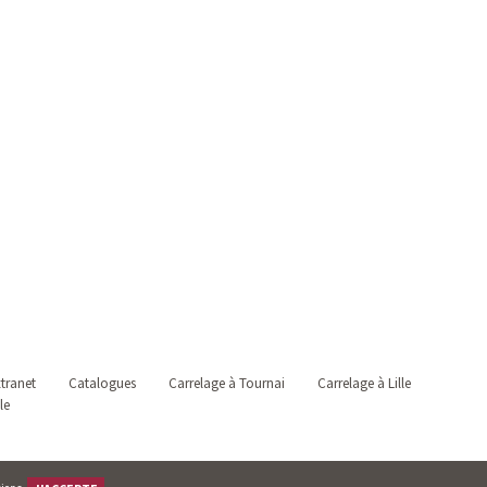
tranet
Catalogues
Carrelage à Tournai
Carrelage à Lille
le