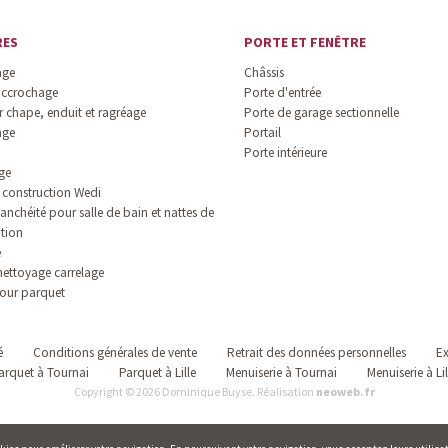
RES
PORTE ET FENÊTRE
age
Châssis
accrochage
Porte d'entrée
 chape, enduit et ragréage
Porte de garage sectionnelle
age
Portail
Porte intérieure
ge
construction Wedi
anchéité pour salle de bain et nattes de
ation
e
nettoyage carrelage
our parquet
é
Conditions générales de vente
Retrait des données personnelles
Ex
arquet à Tournai
Parquet à Lille
Menuiserie à Tournai
Menuiserie à Lil
Copyright © 2026 Dominique Buyse. Réalisation
neoweb.fr