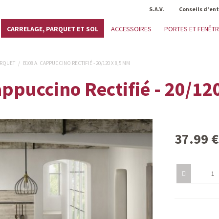
S.A.V.
Conseils d'en
CARRELAGE, PARQUET ET SOL
ACCESSOIRES
PORTES ET FENÊT
ARQUET
/
B108 A. CAPPUCCINO RECTIFIÉ - 20/120 X 8,5 MM
appuccino Rectifié - 20/12
37.99
€