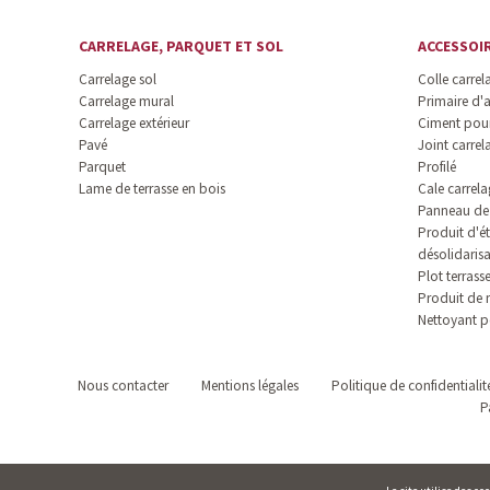
CARRELAGE, PARQUET ET SOL
ACCESSOI
Carrelage sol
Colle carrel
Carrelage mural
Primaire d'
Carrelage extérieur
Ciment pour
Pavé
Joint carrel
Parquet
Profilé
Lame de terrasse en bois
Cale carrela
Panneau de 
Produit d'ét
désolidaris
Plot terrass
Produit de 
Nettoyant p
Nous contacter
Mentions légales
Politique de confidentialit
P