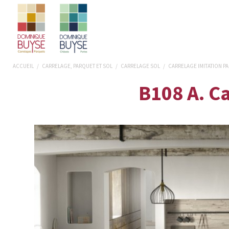
ACCUEIL
/
CARRELAGE, PARQUET ET SOL
/
CARRELAGE SOL
/
CARRELAGE IMITATION P
B108 A. C