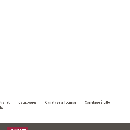
tranet
Catalogues
Carrelage à Tournai
Carrelage à Lille
le