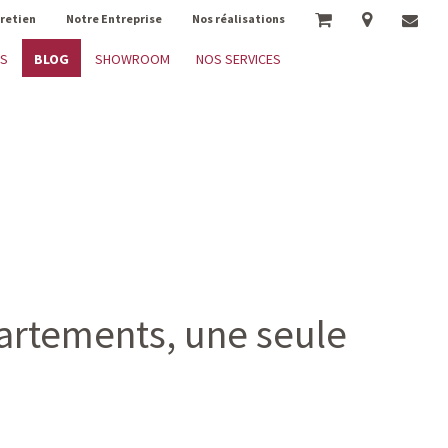
tretien
Notre Entreprise
Nos réalisations
BLOG
ES
SHOWROOM
NOS SERVICES
partements, une seule