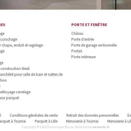
RES
PORTE ET FENÊTRE
age
Châssis
accrochage
Porte d'entrée
 chape, enduit et ragréage
Porte de garage sectionnelle
age
Portail
Porte intérieure
ge
construction Wedi
anchéité pour salle de bain et nattes de
ation
e
nettoyage carrelage
our parquet
é
Conditions générales de vente
Retrait des données personnelles
Ex
arquet à Tournai
Parquet à Lille
Menuiserie à Tournai
Menuiserie à Lil
Copyright © 2026 Dominique Buyse. Réalisation
neoweb.fr