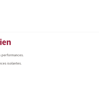
ien
es performances.
nces isolantes.