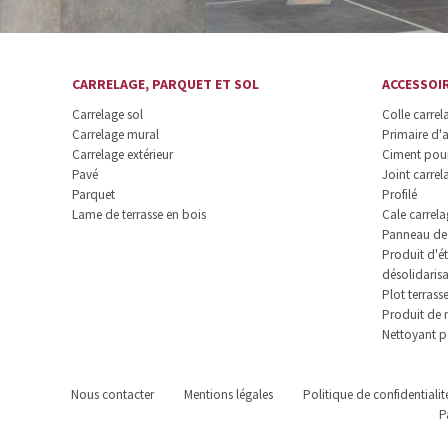
CARRELAGE, PARQUET ET SOL
ACCESSOI
Carrelage sol
Colle carrel
Carrelage mural
Primaire d'
Carrelage extérieur
Ciment pour
Pavé
Joint carrel
Parquet
Profilé
Lame de terrasse en bois
Cale carrela
Panneau de 
Produit d'ét
désolidaris
Plot terrass
Produit de 
Nettoyant p
Nous contacter
Mentions légales
Politique de confidentialit
P