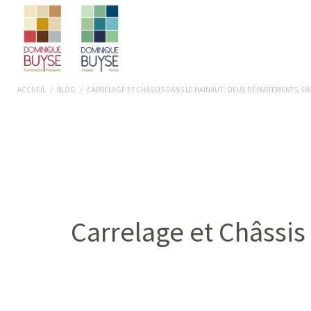
ACCUEIL
/
BLOG
/
CARRELAGE ET CHÂSSIS DANS LE HAINAUT : DEUX DÉPARTEMENTS, U
Carrelage et Châssis