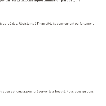
pe (
carrelage xxl, classiques, imination parquet, ...)
ives idéales. Résistants à l’humidité, ils conviennent parfaitement
ntretien est crucial pour préserver leur beauté. Nous vous guidons