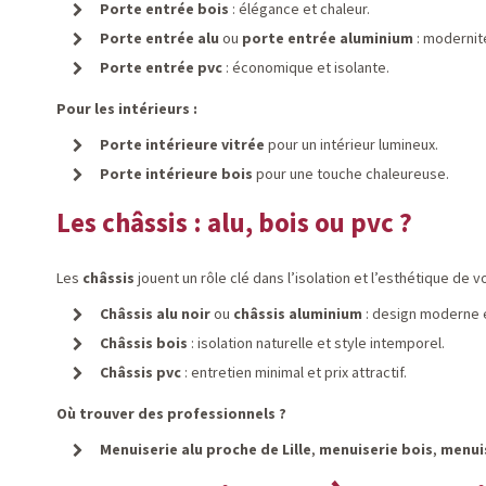
Porte entrée bois
: élégance et chaleur.
Porte entrée alu
ou
porte entrée aluminium
: modernité
Porte entrée pvc
: économique et isolante.
Pour les intérieurs :
Porte intérieure vitrée
pour un intérieur lumineux.
Porte intérieure bois
pour une touche chaleureuse.
Les châssis : alu, bois ou pvc ?
Les
châssis
jouent un rôle clé dans l’isolation et l’esthétique de v
Châssis alu noir
ou
châssis aluminium
: design moderne e
Châssis bois
: isolation naturelle et style intemporel.
Châssis pvc
: entretien minimal et prix attractif.
Où trouver des professionnels ?
Menuiserie alu proche de Lille
,
menuiserie bois
,
menui