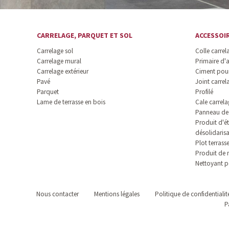
CARRELAGE, PARQUET ET SOL
ACCESSOI
Carrelage sol
Colle carrel
Carrelage mural
Primaire d'
Carrelage extérieur
Ciment pour
Pavé
Joint carrel
Parquet
Profilé
Lame de terrasse en bois
Cale carrela
Panneau de 
Produit d'ét
désolidaris
Plot terrass
Produit de 
Nettoyant p
Nous contacter
Mentions légales
Politique de confidentialit
P