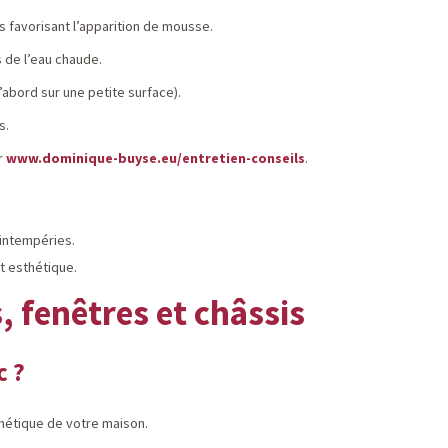
és favorisant l’apparition de mousse.
 de l’eau chaude.
’abord sur une petite surface).
s.
r
www.dominique-buyse.eu/entretien-conseils
.
 intempéries.
t esthétique.
, fenêtres et châssis
c ?
thétique de votre maison.