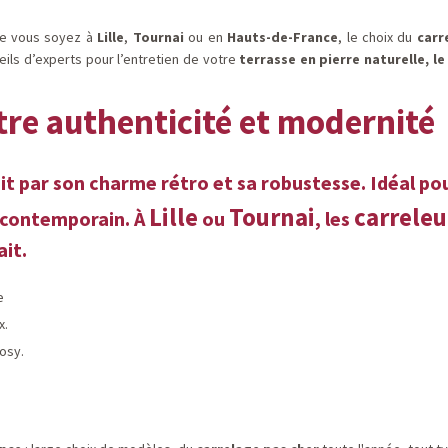
Que vous soyez à
Lille
,
Tournai
ou en
Hauts-de-France
, le choix du
carr
eils d’experts pour l’entretien de votre
terrasse en pierre naturelle, l
ntre authenticité et modernité
t par son charme rétro et sa robustesse. Idéal pour 
Lille
Tournai
carreleu
us contemporain. À
ou
, les
it.
e
x.
osy.