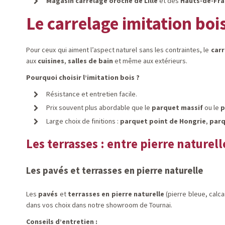
Magasin carrelage oroche de Lille
et des
Hauts-de-Fra
Le carrelage imitation bois
Pour ceux qui aiment l’aspect naturel sans les contraintes, le
carr
aux
cuisines
,
salles de bain
et même aux extérieurs.
Pourquoi choisir l’imitation bois ?
Résistance et entretien facile.
Prix souvent plus abordable que le
parquet massif
ou le
p
Large choix de finitions :
parquet point de Hongrie
,
parq
Les terrasses : entre pierre naturel
Les pavés et terrasses en pierre naturelle
Les
pavés
et
terrasses en pierre naturelle
(pierre bleue, calc
dans vos choix dans notre showroom de Tournai.
Conseils d’entretien :