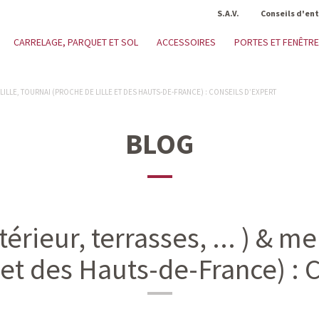
S.A.V.
Conseils d'en
CARRELAGE, PARQUET ET SOL
ACCESSOIRES
PORTES ET FENÊTR
À LILLE, TOURNAI (PROCHE DE LILLE ET DES HAUTS-DE-FRANCE) : CONSEILS D’EXPERT
BLOG
térieur, terrasses, ... ) & me
 et des Hauts-de-France) : 