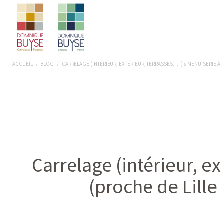
ACCUEIL
/
BLOG
/
CARRELAGE (INTÉRIEUR, EXTÉRIEUR, TERRASSES, ... ) & MENUISERIE 
Carrelage (intérieur, ex
(proche de Lille