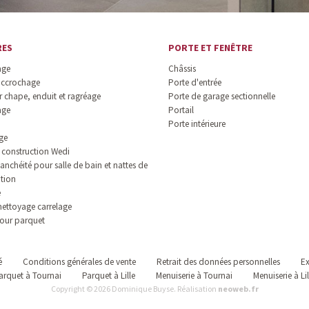
RES
PORTE ET FENÊTRE
age
Châssis
accrochage
Porte d'entrée
 chape, enduit et ragréage
Porte de garage sectionnelle
age
Portail
Porte intérieure
ge
construction Wedi
anchéité pour salle de bain et nattes de
ation
e
nettoyage carrelage
our parquet
é
Conditions générales de vente
Retrait des données personnelles
Ex
arquet à Tournai
Parquet à Lille
Menuiserie à Tournai
Menuiserie à Lil
Copyright © 2026 Dominique Buyse. Réalisation
neoweb.fr