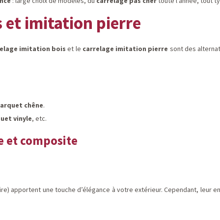
nce
: large choix de modèles, du
carrelage pas cher
toute l'année, tout ty
 et imitation pierre
elage imitation bois
et le
carrelage imitation pierre
sont des alternat
arquet chêne
.
uet vinyle
, etc.
le et composite
aire) apportent une touche d’élégance à votre extérieur. Cependant, leur e