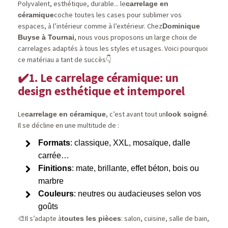
Polyvalent, esthétique, durable... le
carrelage en
coche toutes les cases pour sublimer vos
céramique
espaces, à l’intérieur comme à l’extérieur. Chez
Dominique
, nous vous proposons un large choix de
Buyse à Tournai
carrelages adaptés à tous les styles et usages. Voici pourquoi
ce matériau a tant de succès
👇
1. Le carrelage céramique: un
✔️
design esthétique et intemporel
Le
, c’est avant tout un
.
carrelage en céramique
look soigné
Il se décline en une multitude de :
Formats
: classique, XXL, mosaïque, dalle
carrée…
Finitions
: mate, brillante, effet béton, bois ou
marbre
Couleurs
: neutres ou audacieuses selon vos
goûts
Il s’adapte à
: salon, cuisine, salle de bain,
toutes les pièces
🎨