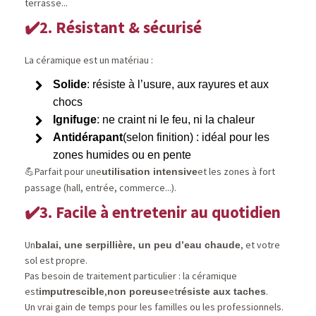
terrasse...
2. Résistant & sécurisé
✔️
La céramique est un matériau :
Solide
: résiste à l’usure, aux rayures et aux
chocs
Ignifuge
: ne craint ni le feu, ni la chaleur
Antidérapant
(selon finition) : idéal pour les
zones humides ou en pente
Parfait pour une
et les zones à fort
utilisation intensive
💪
passage (hall, entrée, commerce...).
3. Facile à entretenir au quotidien
✔️
Un
, et votre
balai, une serpillière, un peu d’eau chaude
sol est propre.
Pas besoin de traitement particulier : la céramique
est
,
et
.
imputrescible
non poreuse
résiste aux taches
Un vrai gain de temps pour les familles ou les professionnels.