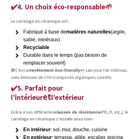
4. Un choix éco-responsable
✔️
🌱
Le carrelage en céramique est :
Fabriqué à base de
matières naturelles
(argile,
sable, minéraux)
Recyclable
Durable dans le temps (pas besoin de
remplacer souvent)
C’est un
et sain pour l’air intérieur,
revêtement éco-friendly
🛠️
sans émission de COV (composés organiques volatils).
5. Parfait pour
✔️
et
l’intérieur
l’extérieur
Grâce à ses différentes
(PEI, R, etc.), le
classes de résistance
carrelage en céramique s’installe aussi bien :
En intérieur
: sol, mur, douche, cuisine
En extérieur
: terrasse, allée, escalier, piscine