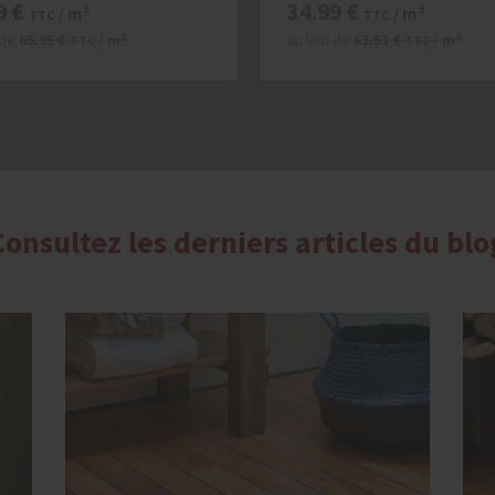
9
€
34.99
€
/ m²
/ m²
TTC
TTC
 de
65.95
€
/ m²
au lieu de
63.53
€
/ m²
TTC
TTC
Consultez les derniers articles du blo