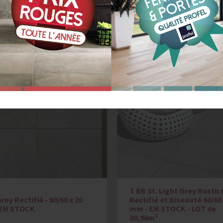
RIX LES PLUS 
T BB St. Light Grey Rustic
rey Rectifié - 60/60 x 20
Rectifié et Biseauté 60/60 
 EN STOCK
mm - EN STOCK - LOT de
30,96m²