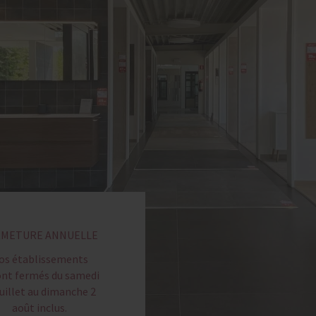
RMETURE ANNUELLE
os établissements
ont fermés du samedi
juillet au dimanche 2
août inclus.