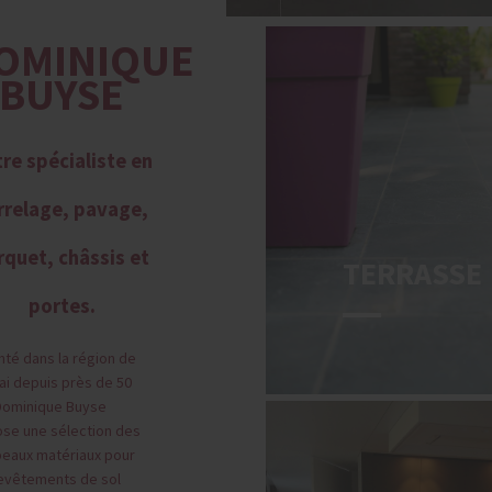
OMINIQUE
BUYSE
re spécialiste en
rrelage, pavage,
rquet, châssis et
TERRASSE
portes.
nté dans la région de
ai depuis près de 50
Dominique Buyse
se une sélection des
beaux matériaux pour
evêtements de sol