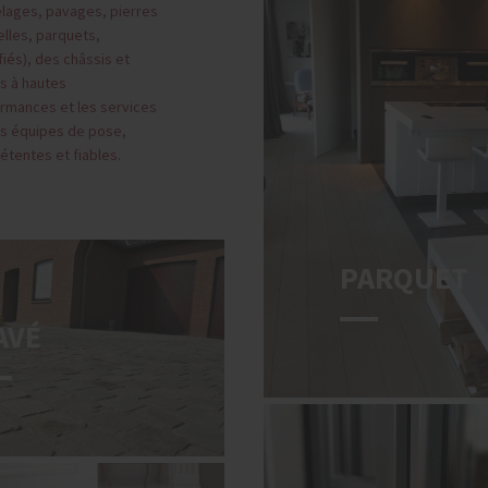
elages, pavages, pierres
elles, parquets,
fiés), des châssis et
s à hautes
rmances et les services
s équipes de pose,
tentes et fiables.
PARQUET
AVÉ