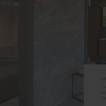
FE
N
ser
18 