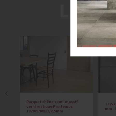
LES P
Parquet chêne semi-massif
x 10
T BS G
verni rustique Printemps
m²
mm -
1820x190x13/2,5mm