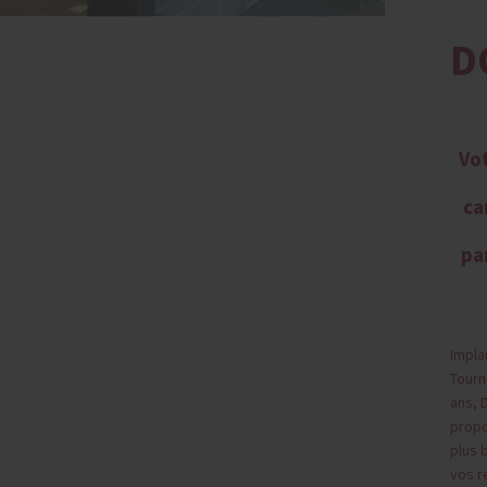
D
Vot
ca
pa
Impla
Tourn
ans, 
propo
plus 
vos r