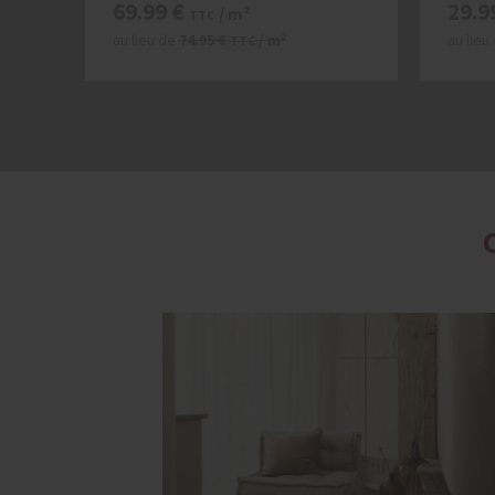
69.99
€
29.9
/ m²
TTC
au lieu de
74.95
€
/ m²
au lieu
TTC