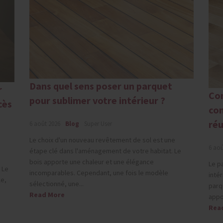
Dans quel sens poser un parquet
r
Com
pour sublimer votre intérieur ?
cès
com
réu
6 août 2026
Blog
Super User
Le choix d'un nouveau revêtement de sol est une
6 aoû
étape clé dans l'aménagement de votre habitat. Le
bois apporte une chaleur et une élégance
Le p
 Le
incomparables. Cependant, une fois le modèle
intér
le,
sélectionné, une...
parq
Read More
appo
Rea