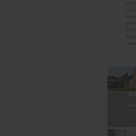
(carr
natur
strati
porte
perfo
de no
compé
P